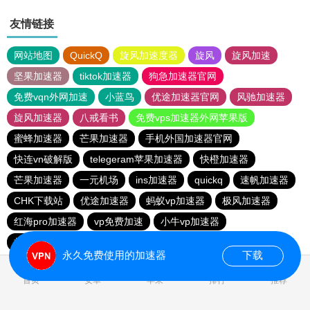
友情链接
网站地图
QuickQ
旋风加速度器
旋风
旋风加速
坚果加速器
tiktok加速器
狗急加速器官网
免费vqn外网加速
小蓝鸟
优途加速器官网
风驰加速器
旋风加速器
八戒看书
免费vps加速器外网苹果版
蜜蜂加速器
芒果加速器
手机外国加速器官网
快连vn破解版
telegeram苹果加速器
快橙加速器
芒果加速器
一元机场
ins加速器
quickq
速帆加速器
CHK下载站
优途加速器
蚂蚁vp加速器
极风加速器
红海pro加速器
vp免费加速
小牛vp加速器
极光vp加速器
永久免费使用的加速器
下载
首页
安卓
苹果
排行
推荐