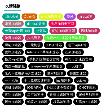
友情链接
网站地图
QuickQ
旋风加速度器
旋风
旋风加速
坚果加速器
tiktok加速器
狗急加速器官网
免费vqn外网加速
小蓝鸟
优途加速器官网
风驰加速器
旋风加速器
八戒看书
免费vps加速器外网苹果版
黑豹加速器
一元机场
IOS加速器
老王vqn加速
蜜蜂加速器
telegeram苹果加速器
芒果加速器
极光vqn官网
手机外国加速器官网
神灯vp加速器官网
快连vn破解版
telegeram苹果加速器
一元机场
永久不收费的海外加速器
快橙加速器
芒果加速器
一元机场
十大免费加速神器
ins加速器
quickq
速帆加速器
IOS-VPN
外网加速免费软件
CHK下载站
优途加速器
星空加速器
香蕉加速器官网
老佛爷加速器
蚂蚁加速器
蚂蚁vp加速器
极风加速器
红海pro加速器