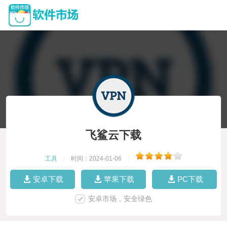
飞鲨云下载
工具
|
时间：2024-01-06
|
安卓下载
苹果下载
PC下载
安卓市场，安全绿色