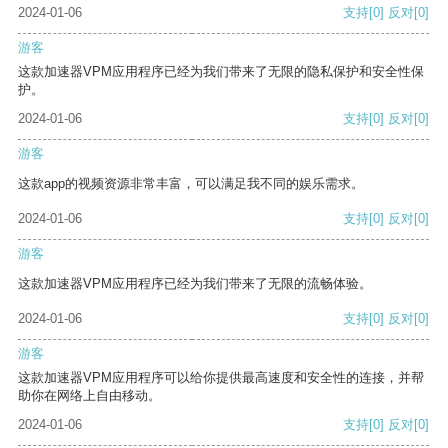
2024-01-06
支持
[0]
反对
[0]
游客
这款加速器VPM应用程序已经为我们带来了无限的隐私保护和安全性保
护。
2024-01-06
支持
[0]
反对
[0]
游客
这款app的视频资源非常丰富，可以满足我不同的娱乐需求。
2024-01-06
支持
[0]
反对
[0]
游客
这款加速器VPM应用程序已经为我们带来了无限的流畅体验。
2024-01-06
支持
[0]
反对
[0]
游客
这款加速器VPM应用程序可以给你提供最高速度和安全性的连接，并帮
助你在网络上自由移动。
2024-01-06
支持
[0]
反对
[0]