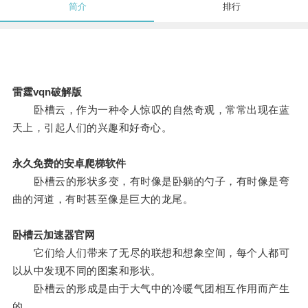
简介
排行
雷霆vqn破解版
卧槽云，作为一种令人惊叹的自然奇观，常常出现在蓝
天上，引起人们的兴趣和好奇心。
永久免费的安卓爬梯软件
卧槽云的形状多变，有时像是卧躺的勺子，有时像是弯
曲的河道，有时甚至像是巨大的龙尾。
卧槽云加速器官网
它们给人们带来了无尽的联想和想象空间，每个人都可
以从中发现不同的图案和形状。
卧槽云的形成是由于大气中的冷暖气团相互作用而产生
的。