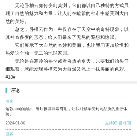
无论卧槽云如何变幻莫测，它们都以自己独特的方式展
现了自然的魅力和力量，让人们在喧嚣的都市中感受到大自
然的美好。
总之，卧槽云作为一种仅存在于天空中的奇特现象，以
其神奇多变的形态，给人们带来了无尽的遐想和惊叹。
它们展示了大自然的奇妙和美丽，也让我们更加珍惜和
热爱这个独一无二的地球家园。
无论是在寒冷的冬季或者炎热的夏天，只要我们抬头仔
细观察，就能发现卧槽云为大自然又添上一抹美丽的色彩。
#18#
评论
游客
这款app的酒店、餐厅推荐非常有用，让我能够享受到高品质的旅行体
验。
2024-01-06
支持
[0]
反对
[0]
游客