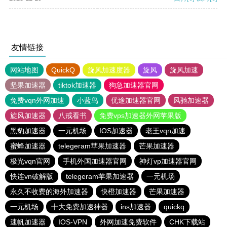
友情链接
网站地图
QuickQ
旋风加速度器
旋风
旋风加速
坚果加速器
tiktok加速器
狗急加速器官网
免费vqn外网加速
小蓝鸟
优途加速器官网
风驰加速器
旋风加速器
八戒看书
免费vps加速器外网苹果版
黑豹加速器
一元机场
IOS加速器
老王vqn加速
蜜蜂加速器
telegeram苹果加速器
芒果加速器
极光vqn官网
手机外国加速器官网
神灯vp加速器官网
快连vn破解版
telegeram苹果加速器
一元机场
永久不收费的海外加速器
快橙加速器
芒果加速器
一元机场
十大免费加速神器
ins加速器
quickq
速帆加速器
IOS-VPN
外网加速免费软件
CHK下载站