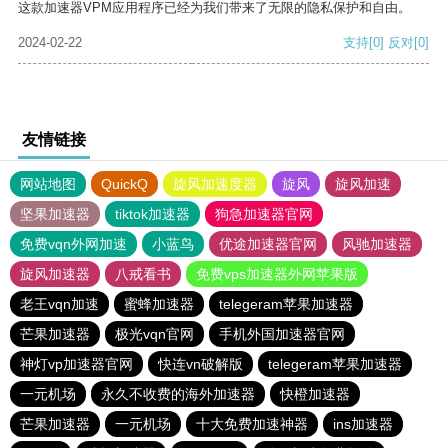
这款加速器VPM应用程序已经为我们带来了无限的隐私保护和自由。
2024-02-22
支持
[0]
反对
[0]
友情链接
网站地图
QuickQ
旋风加速度器
旋风
旋风加速
坚果加速器
tiktok加速器
狗急加速器官网
免费vqn外网加速
小蓝鸟
优途加速器官网
风驰加速器
旋风加速器
八戒看书
免费vps加速器外网苹果版
老王vqn加速
蜜蜂加速器
telegeram苹果加速器
芒果加速器
极光vqn官网
手机外国加速器官网
神灯vp加速器官网
快连vn破解版
telegeram苹果加速器
一元机场
永久不收费的海外加速器
快橙加速器
芒果加速器
一元机场
十大免费加速神器
ins加速器