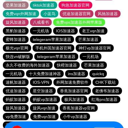
坚果加速器
tiktok加速器
狗急加速器官网
免费vqn外网加速
小蓝鸟
优途加速器官网
风驰加速器
旋风加速器
八戒看书
免费vps加速器外网苹果版
黑豹加速器
一元机场
IOS加速器
老王vqn加速
蜜蜂加速器
telegeram苹果加速器
芒果加速器
极光vqn官网
手机外国加速器官网
神灯vp加速器官网
快连vn破解版
telegeram苹果加速器
一元机场
永久不收费的海外加速器
快橙加速器
芒果加速器
一元机场
十大免费加速神器
ins加速器
quickq
速帆加速器
IOS-VPN
外网加速免费软件
CHK下载站
优途加速器
星空加速器
香蕉加速器官网
老佛爷加速器
蚂蚁加速器
蚂蚁vp加速器
极风加速器
红海pro加速器
旋风加速器
旋风vqn加速
香蕉加速器vp官网
vp免费加速
免费vqn加速
小牛vp加速器
手机外国加速器官网
极光vp加速器