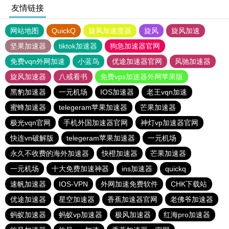
友情链接
网站地图
QuickQ
旋风加速度器
旋风
旋风加速
坚果加速器
tiktok加速器
狗急加速器官网
免费vqn外网加速
小蓝鸟
优途加速器官网
风驰加速器
旋风加速器
八戒看书
免费vps加速器外网苹果版
黑豹加速器
一元机场
IOS加速器
老王vqn加速
蜜蜂加速器
telegeram苹果加速器
芒果加速器
极光vqn官网
手机外国加速器官网
神灯vp加速器官网
快连vn破解版
telegeram苹果加速器
一元机场
永久不收费的海外加速器
快橙加速器
芒果加速器
一元机场
十大免费加速神器
ins加速器
quickq
速帆加速器
IOS-VPN
外网加速免费软件
CHK下载站
优途加速器
星空加速器
香蕉加速器官网
老佛爷加速器
蚂蚁加速器
蚂蚁vp加速器
极风加速器
红海pro加速器