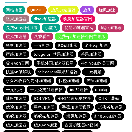
网站地图
QuickQ
旋风加速度器
旋风
旋风加速
坚果加速器
tiktok加速器
狗急加速器官网
免费vqn外网加速
小蓝鸟
优途加速器官网
风驰加速器
旋风加速器
八戒看书
免费vps加速器外网苹果版
黑豹加速器
一元机场
IOS加速器
老王vqn加速
蜜蜂加速器
telegeram苹果加速器
芒果加速器
极光vqn官网
手机外国加速器官网
神灯vp加速器官网
快连vn破解版
telegeram苹果加速器
一元机场
永久不收费的海外加速器
快橙加速器
芒果加速器
一元机场
十大免费加速神器
ins加速器
quickq
速帆加速器
IOS-VPN
外网加速免费软件
CHK下载站
优途加速器
星空加速器
香蕉加速器官网
老佛爷加速器
蚂蚁加速器
蚂蚁vp加速器
极风加速器
红海pro加速器
旋风加速器
旋风vqn加速
香蕉加速器vp官网