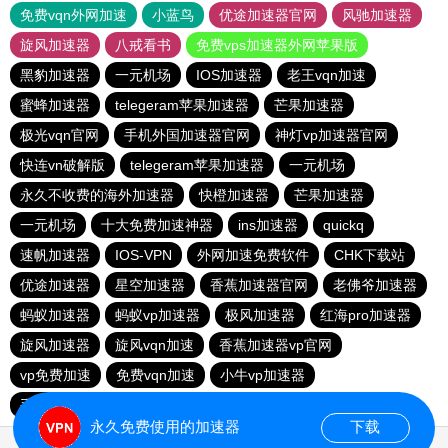
免费vqn外网加速
小蓝鸟
优途加速器官网
风驰加速器
旋风加速器
八戒看书
免费vps加速器外网苹果版
黑豹加速器
一元机场
IOS加速器
老王vqn加速
蜜蜂加速器
telegeram苹果加速器
芒果加速器
极光vqn官网
手机外国加速器官网
神灯vp加速器官网
快连vn破解版
telegeram苹果加速器
一元机场
永久不收费的海外加速器
快橙加速器
芒果加速器
一元机场
十大免费加速神器
ins加速器
quickq
速帆加速器
IOS-VPN
外网加速免费软件
CHK下载站
优途加速器
星空加速器
香蕉加速器官网
老佛爷加速器
蚂蚁加速器
蚂蚁vp加速器
极风加速器
红海pro加速器
旋风加速器
旋风vqn加速
香蕉加速器vp官网
vp免费加速
免费vqn加速
小牛vp加速器
手机外国加速器官网
极光vp加速器
永久免费使用的加速器
下载