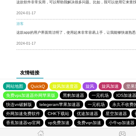
这款软件非常实用，可以帮助我解决很多问题。比如，我可以使用它来查
2024-01-17
游客
这款app的用户界面简洁明了，使用起来非常容易上手，让我能够快速熟悉
2024-01-17
友情链接
网站地图
QuickQ
旋风加速度器
旋风
旋风加速
坚果
免费vps加速器外网苹果版
黑豹加速器
一元机场
IOS加速
快连vn破解版
telegeram苹果加速器
一元机场
永久不收费
外网加速免费软件
CHK下载站
优途加速器
星空加速器
香蕉加速器vp官网
vp免费加速
免费vqn加速
小牛vp加速器