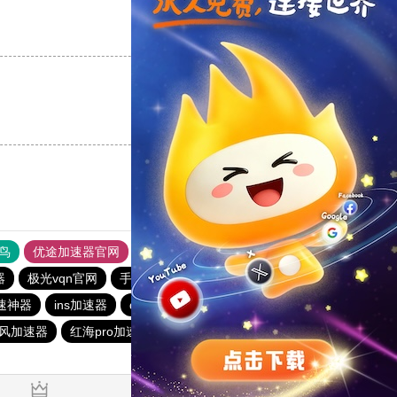
支持
[0]
反对
[0]
支持
[0]
反对
[0]
鸟
优途加速器官网
风驰加速器
旋风加速器
八戒看书
器
极光vqn官网
手机外国加速器官网
神灯vp加速器官网
速神器
ins加速器
quickq
速帆加速器
IOS-VPN
风加速器
红海pro加速器
旋风加速器
旋风vqn加速