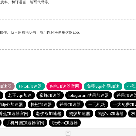
找资料、翻译语言、编写代码等。
操作。我不用看说明书，就可以轻松使用这款app。
加速器
tiktok加速器
狗急加速器官网
免费vqn外网加速
小蓝
器
老王vqn加速
蜜蜂加速器
telegeram苹果加速器
芒果加速
的海外加速器
快橙加速器
芒果加速器
一元机场
十大免费加
香蕉加速器官网
老佛爷加速器
蚂蚁加速器
蚂蚁vp加速器
极
手机外国加速器官网
极光vp加速器