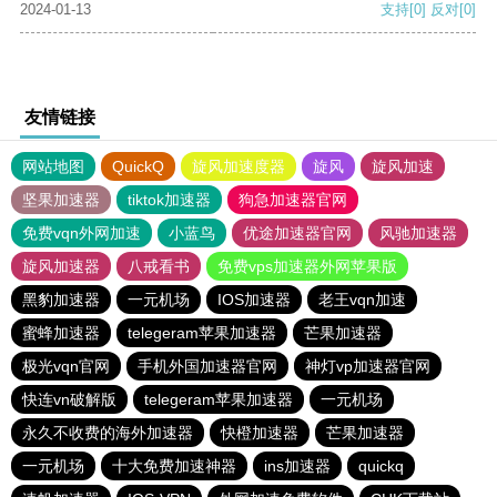
2024-01-13
支持
[0]
反对
[0]
友情链接
网站地图
QuickQ
旋风加速度器
旋风
旋风加速
坚果加速器
tiktok加速器
狗急加速器官网
免费vqn外网加速
小蓝鸟
优途加速器官网
风驰加速器
旋风加速器
八戒看书
免费vps加速器外网苹果版
黑豹加速器
一元机场
IOS加速器
老王vqn加速
蜜蜂加速器
telegeram苹果加速器
芒果加速器
极光vqn官网
手机外国加速器官网
神灯vp加速器官网
快连vn破解版
telegeram苹果加速器
一元机场
永久不收费的海外加速器
快橙加速器
芒果加速器
一元机场
十大免费加速神器
ins加速器
quickq