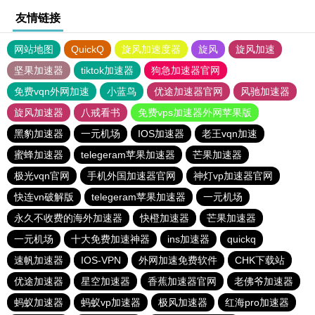
友情链接
网站地图
QuickQ
旋风加速度器
旋风
旋风加速
坚果加速器
tiktok加速器
狗急加速器官网
免费vqn外网加速
小蓝鸟
优途加速器官网
风驰加速器
旋风加速器
八戒看书
免费vps加速器外网苹果版
黑豹加速器
一元机场
IOS加速器
老王vqn加速
蜜蜂加速器
telegeram苹果加速器
芒果加速器
极光vqn官网
手机外国加速器官网
神灯vp加速器官网
快连vn破解版
telegeram苹果加速器
一元机场
永久不收费的海外加速器
快橙加速器
芒果加速器
一元机场
十大免费加速神器
ins加速器
quickq
速帆加速器
IOS-VPN
外网加速免费软件
CHK下载站
优途加速器
星空加速器
香蕉加速器官网
老佛爷加速器
蚂蚁加速器
蚂蚁vp加速器
极风加速器
红海pro加速器