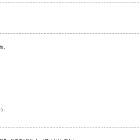
情。
心。