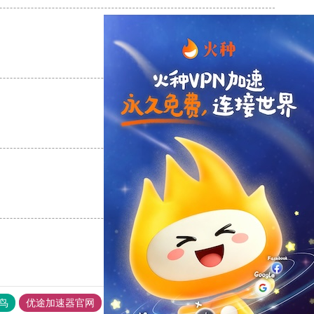
支持
[0]
反对
[0]
支持
[0]
反对
[0]
支持
[0]
反对
[0]
鸟
优途加速器官网
风驰加速器
旋风加速器
八戒看书