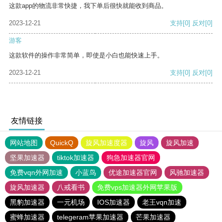
这款app的物流非常快捷，我下单后很快就能收到商品。
2023-12-21
支持
[0]
反对
[0]
游客
这款软件的操作非常简单，即使是小白也能快速上手。
2023-12-21
支持
[0]
反对
[0]
友情链接
网站地图
QuickQ
旋风加速度器
旋风
旋风加速
坚果加速器
tiktok加速器
狗急加速器官网
免费vqn外网加速
小蓝鸟
优途加速器官网
风驰加速器
旋风加速器
八戒看书
免费vps加速器外网苹果版
黑豹加速器
一元机场
IOS加速器
老王vqn加速
蜜蜂加速器
telegeram苹果加速器
芒果加速器