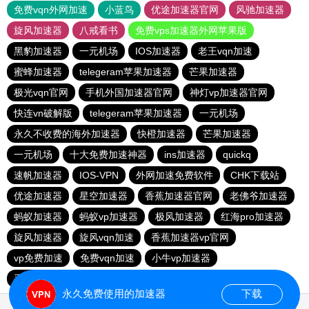
免费vqn外网加速
小蓝鸟
优途加速器官网
风驰加速器
旋风加速器
八戒看书
免费vps加速器外网苹果版
黑豹加速器
一元机场
IOS加速器
老王vqn加速
蜜蜂加速器
telegeram苹果加速器
芒果加速器
极光vqn官网
手机外国加速器官网
神灯vp加速器官网
快连vn破解版
telegeram苹果加速器
一元机场
永久不收费的海外加速器
快橙加速器
芒果加速器
一元机场
十大免费加速神器
ins加速器
quickq
速帆加速器
IOS-VPN
外网加速免费软件
CHK下载站
优途加速器
星空加速器
香蕉加速器官网
老佛爷加速器
蚂蚁加速器
蚂蚁vp加速器
极风加速器
红海pro加速器
旋风加速器
旋风vqn加速
香蕉加速器vp官网
vp免费加速
免费vqn加速
小牛vp加速器
手机外国加速器官网
极光vp加速器
永久免费使用的加速器
下载