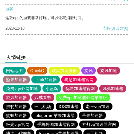
游客
这款app的游戏非常好玩，可以让我消磨时间。
2023-12-18
支持
[0]
反对
[0]
友情链接
网站地图
QuickQ
旋风加速度器
旋风
旋风加速
坚果加速器
tiktok加速器
狗急加速器官网
免费vqn外网加速
小蓝鸟
优途加速器官网
风驰加速器
旋风加速器
八戒看书
免费vps加速器外网苹果版
黑豹加速器
一元机场
IOS加速器
老王vqn加速
蜜蜂加速器
telegeram苹果加速器
芒果加速器
极光vqn官网
手机外国加速器官网
神灯vp加速器官网
快连vn破解版
telegeram苹果加速器
一元机场